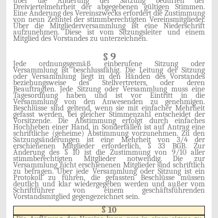
über die Änderung der Satzung bedürfen der
Dreiviertelmehrheit der abgegebenen gültigen Stimmen.
Eine Änderung des Vereinszwecks erfordert die Zustimmung
von neun Zehntel der stimmberechtigten Vereinsmitglieder.
Über die Mitgliederversammlung ist eine Niederschrift
aufzunehmen. Diese ist vom Sitzungsleiter und einem
Mitglied des Vorstandes zu unterzeichnen.
§ 9
Jede ordnungsgemäß einberufene Sitzung oder
Versammlung ist beschlussfähig. Die Leitung der Sitzung
oder Versammlung liegt in den Händen des Vorstandes
beziehungsweise des Stellvertreters, oder deren
Beauftragten. Jede Sitzung oder Versammlung muss eine
Tagesordnung haben und ist vor Eintritt in die
Versammlung von den Anwesenden zu genehmigen.
Beschlüsse sind geltend, wenn sie mit einfacher Mehrheit
gefasst werden, bei gleicher Stimmenzahl entscheidet der
Vorsitzende. Die Abstimmung erfolgt durch einfaches
Hochheben einer Hand, in Sonderfällen ist auf Antrag eine
schriftliche (geheime) Abstimmung vorzunehmen. Zu den
Satzungsänderungen ist eine Mehrheit von 3/4 der
erschienenen Mitglieder erforderlich, § 33 BGB. Zur
Änderung des § 10 ist die Zustimmung von 9/10 aller
stimmberechtigten Mitglieder notwendig. Die zur
Versammlung nicht erschienenen Mitglieder sind schriftlich
zu befragen. Über jede Versammlung oder Sitzung ist ein
Protokoll zu führen, die gefassten Beschlüsse müssen
deutlich und klar wiedergegeben werden und außer vom
Schriftführer von einem geschäftsführenden
Vorstandsmitglied gegengezeichnet sein.
§ 10