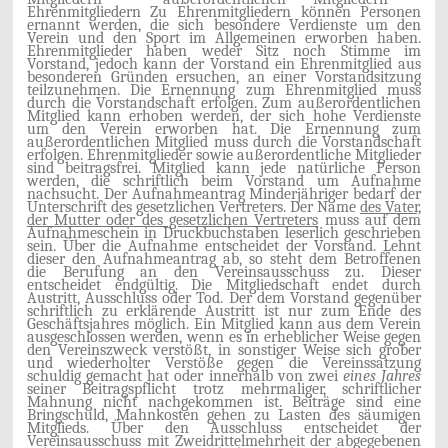
Ehrenmitgliedern Zu Ehrenmitgliedern können Personen
ernannt werden, die sich besondere Verdienste um den
Verein und den Sport im Allgemeinen erworben haben.
Ehrenmitglieder haben weder Sitz noch Stimme im
Vorstand, jedoch kann der Vorstand ein Ehrenmitglied aus
besonderen Gründen ersuchen, an einer Vorstandsitzung
teilzunehmen. Die Ernennung zum Ehrenmitglied muss
durch die Vorstandschaft erfolgen. Zum außerordentlichen
Mitglied kann erhoben werden, der sich hohe Verdienste
um den Verein erworben hat. Die Ernennung zum
außerordentlichen Mitglied muss durch die Vorstandschaft
erfolgen. Ehrenmitglieder sowie außerordentliche Mitglieder
sind beitragsfrei. Mitglied kann jede natürliche Person
werden, die schriftlich beim Vorstand um Aufnahme
nachsucht. Der Aufnahmeantrag Minderjähriger bedarf der
Unterschrift des gesetzlichen Vertreters. Der Name
des Vater,
der Mutter oder des gesetzlichen Vertreters
muss auf dem
Aufnahmeschein in Druckbuchstaben leserlich geschrieben
sein. Über die Aufnahme entscheidet der Vorstand. Lehnt
dieser den Aufnahmeantrag ab, so steht dem Betroffenen
die Berufung an den Vereinsausschuss zu. Dieser
entscheidet endgültig. Die Mitgliedschaft endet durch
Austritt, Ausschluss oder Tod. Der dem Vorstand gegenüber
schriftlich zu erklärende Austritt ist nur zum Ende des
Geschäftsjahres möglich. Ein Mitglied kann aus dem Verein
ausgeschlossen werden, wenn es in erheblicher Weise gegen
den Vereinszweck verstößt, in sonstiger Weise sich grober
und wiederholter Verstöße gegen die Vereinssatzung
schuldig gemacht hat oder innerhalb von zwei
eines Jahres
seiner Beitragspflicht trotz mehrmaliger, schriftlicher
Mahnung nicht nachgekommen ist. Beiträge sind eine
Bringschuld, Mahnkosten gehen zu Lasten des säumigen
Mitglieds. Über den Ausschluss entscheidet der
Vereinsausschuss mit Zweidrittelmehrheit der abgegebenen