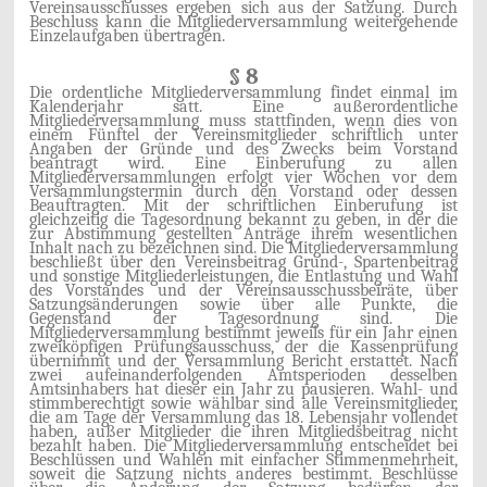
Vereinsausschusses ergeben sich aus der Satzung. Durch
Beschluss kann die Mitgliederversammlung weitergehende
Einzelaufgaben übertragen.
§ 8
Die ordentliche Mitgliederversammlung findet einmal im
Kalenderjahr satt. Eine außerordentliche
Mitgliederversammlung muss stattfinden, wenn dies von
einem Fünftel der Vereinsmitglieder schriftlich unter
Angaben der Gründe und des Zwecks beim Vorstand
beantragt wird. Eine Einberufung zu allen
Mitgliederversammlungen erfolgt vier Wochen vor dem
Versammlungstermin durch den Vorstand oder dessen
Beauftragten. Mit der schriftlichen Einberufung ist
gleichzeitig die Tagesordnung bekannt zu geben, in der die
zur Abstimmung gestellten Anträge ihrem wesentlichen
Inhalt nach zu bezeichnen sind. Die Mitgliederversammlung
beschließt über den Vereinsbeitrag Grund-, Spartenbeitrag
und sonstige Mitgliederleistungen, die Entlastung und Wahl
des Vorstandes und der Vereinsausschussbeiräte, über
Satzungsänderungen sowie über alle Punkte, die
Gegenstand der Tagesordnung sind. Die
Mitgliederversammlung bestimmt jeweils für ein Jahr einen
zweiköpfigen Prüfungsausschuss, der die Kassenprüfung
übernimmt und der Versammlung Bericht erstattet. Nach
zwei aufeinanderfolgenden Amtsperioden desselben
Amtsinhabers hat dieser ein Jahr zu pausieren. Wahl- und
stimmberechtigt sowie wählbar sind alle Vereinsmitglieder,
die am Tage der Versammlung das 18. Lebensjahr vollendet
haben, außer Mitglieder die ihren Mitgliedsbeitrag nicht
bezahlt haben. Die Mitgliederversammlung entscheidet bei
Beschlüssen und Wahlen mit einfacher Stimmenmehrheit,
soweit die Satzung nichts anderes bestimmt. Beschlüsse