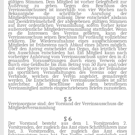
gültigen Stimmen. Dem Mitglied ist vorher Gelegenheit zur
Äußerung zu geben. Gegen den Beschluss des
Vereinsausschusses ist innerhalb von vier Wochen nach
Bekanntgabe die schriftliche Anrufung der
Mitgliederversammlung zulässig. Diese entscheidet alsdann
mit Zweidrittelmehrheit der abgegebenen gültigen Stimmen
auf ihrer ordentlichen Versammlung, sofern vorher keine
außerordentliche Mitgliederversammlung stattfindet. Wenn
es die Interessen des Vereins gebieten, kann der
Vereinsausschuss seinen Beschluss für vorläufig vollziehbar
erklären. Die Wiederaufnahme eines ausgeschlossenen
Mitgliedes ist frühestens nach Ablauf eines Jahres möglich.
Über den Antrag entscheidet das Organ, das letztlich über
den Ausschluss entschieden hat. Ein Mitglied kann nach
vorheriger Anhörung vom Vereinsausschuss unter den in d)
genannten Voraussetzungen durch einen Verweis oder
durch eine Geldbuße bis zum Betrag von
50 Euro
und/oder
mit einer Sperre von längstens einem Jahr an der Teilnahme
an sportlichen Veranstaltungen des Vereins oder der
Verbände, welchen der Verein angehört, gemaßregelt
werden. Die Entscheidung des Vereinsausschusses ist nicht
anfechtbar. Alle Beschlüsse sind dem betroffenen
Vereinsmitglied mittels eingeschriebenen Briefes zuzustellen.
§ 5
Vereinsorgane sind: der Vorstand der Vereinsausschuss die
Mitgliederversammlung
§ 6
Der Vorstand besteht aus dem 1. Vorsitzenden 2.
Vorsitzenden, der zugleich das Amt eines Schriftführers inne
hat, 3. Vorsitzenden, der zugleich das Amt eines
Schatzmeisters inne hat. Der Verein wird gerichtlich und