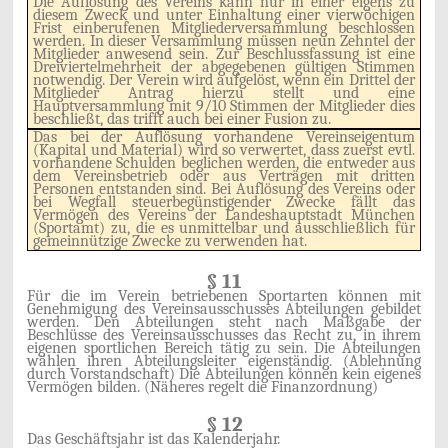
Die Auflösung des Vereins kann nur in
einer eigens zu
diesem Zweck und unter Einhaltung einer vierwöchigen
Frist einberufenen Mitgliederversammlung beschlossen
werden. In dieser Versammlung müssen neun Zehntel der
Mitglieder anwesend sein. Zur Beschlussfassung ist eine
Dreiviertelmehrheit der abgegebenen gültigen Stimmen
notwendig. Der Verein wird aufgelöst, wenn ein Drittel der
Mitglieder Antrag hierzu stellt und eine
Hauptversammlung mit 9/10 Stimmen der Mitglieder dies
beschließt, das trifft auch bei einer Fusion zu.
Das bei der Auflösung vorhandene Vereinseigentum
(Kapital und Material) wird so verwertet, dass zuerst evtl.
vorhandene Schulden beglichen werden, die entweder aus
dem Vereinsbetrieb oder aus Verträgen mit dritten
Personen entstanden sind. Bei Auflösung des Vereins oder
bei Wegfall steuerbegünstigender Zwecke fällt das
Vermögen des Vereins der Landeshauptstadt München
(Sportamt) zu, die es unmittelbar und ausschließlich für
gemeinnützige Zwecke zu verwenden hat.
§ 11
Für die im Verein betriebenen Sportarten können mit
Genehmigung des Vereinsausschusses Abteilungen gebildet
werden. Den Abteilungen steht nach Maßgabe der
Beschlüsse des Vereinsausschusses das Recht zu, in ihrem
eigenen sportlichen Bereich tätig zu sein. Die Abteilungen
wählen ihren Abteilungsleiter eigenständig. (Ablehnung
durch Vorstandschaft) Die Abteilungen können kein eigenes
Vermögen bilden. (Näheres regelt die Finanzordnung)
§ 12
Das Geschäftsjahr ist das Kalenderjahr.