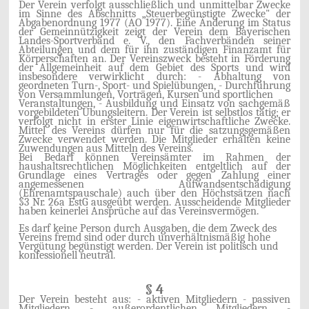
Der Verein verfolgt ausschließlich und unmittelbar Zwecke
im Sinne des Abschnitts „Steuerbegünstigte Zwecke" der
Abgabenordnung 1977 (AO 1977). Eine Änderung im Status
der Gemeinnützigkeit zeigt der Verein dem Bayerischen
Landes-Sportverband e. V.‚ den Fachverbänden seiner
Abteilungen und dem für ihn zuständigen Finanzamt für
Körperschaften an. Der Vereinszweck besteht in Förderung
der Allgemeinheit auf dem Gebiet des Sports und wird
insbesondere verwirklicht durch: - Abhaltung von
geordneten Turn-, Sport- und Spielübungen, - Durchführung
von Versammlungen, Vorträgen, Kursen und sportlichen
Veranstaltungen, - Ausbildung und Einsatz von sachgemäß
vorgebildeten Übungsleitern. Der Verein ist selbstlos tätig; er
verfolgt nicht in erster Linie eigenwirtschaftliche Zwecke.
Mittel des Vereins dürfen nur für die satzungsgemäßen
Zwecke verwendet werden. Die Mitglieder erhalten keine
Zuwendungen aus Mitteln des Vereins.
Bei Bedarf können Vereinsämter im Rahmen der
haushaltsrechtlichen Möglichkeiten entgeltlich auf der
Grundlage eines Vertrages oder gegen Zahlung einer
angemessenen Aufwandsentschädigung
(Ehrenamtspauschale) auch über den Höchstsätzen nach
§3 Nr. 26a EstG ausgeübt werden. Ausscheidende Mitglieder
haben keinerlei Ansprüche auf das Vereinsvermögen.
Es darf keine Person durch Ausgaben, die dem Zweck des
Vereins fremd sind oder durch unverhältnismäßig hohe
Vergütung begünstigt werden. Der Verein ist politisch und
konfessionell neutral.
§ 4
Der Verein besteht aus: - aktiven Mitgliedern - passiven
Mitgliedern - außerordentlichen Mitgliedern -