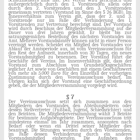
außergerichtlich durch den 1. Vorsitzenden allein oder
durch den 2. Vorsitzenden und den 3. Vorsitzenden
gemeinsam vertreten (Vorstand im Sinne des § 26 BGB). Im
Innenverhältnis zum Verein gilt, dass der 2. und 3.
Vorsitzende nur im Falle der Verhinderung des 1.
Vorsitzenden zur Vertretung berechtigt sind. Der Vorstand
wird durch Beschluss der Mitgliederversammlung auf die
Dauer von
drei
Jahren gewählt. Er bleibt bis zur
satzungsgemäßen Bestellung des nächsten Vorstandes im
Amt. Mehrere Vorstandsämter können nicht in einer Person
vereinigt werden. Scheidet ein Mitglied des Vorstandes vor
Ablauf der Amtsperiode aus, ist vom Vereinsausschuss für
den Rest der Amtszeit, innerhalb von 30 Tagen, ein neues
Vorstandsmitglied zu benennen. Der Vorstand führt die
Geschäfte des Vereins. Im Innenverhältnis gilt, dass der
Vorstand zum Abschluss von Grundstücksgeschäften
jeglicher Art sowie von Geschäften mit einem Geschäftswert
von mehr als
5.000 Euro
für den Einzelfall der vorherigen
Zustimmung durch den Vereinsausschuss bedarf. Im
Übrigen kann sich der Vorstand eine Geschäftsordnung
geben, die der Mitgliederversammlung vorgelegt wird.
§ 7
Der Vereinsausschuss setzt sich zusammen aus den
Mitgliedern des Vorstandes, den Abteilungsleitern oder
dessen Stellvertreter (Fußball, Jugend, Schiedsrichter) und
den Beiräten. Die Mitgliederversammlung wählt 3 Beiräte
für bestimmte Aufgabengebiete. Der Vereinsausschuss tritt
mindestens einmal im Jahr zusammen, ansonsten nach
Bedarf oder wenn ein Drittel seiner Mitglieder dies
beantragt. Die Sitzungen werden durch den Vorsitzenden,
im Falle dessen Verhinderung durch ein anderes
Vorstandsmitglied einberufen. Die Aufgaben des